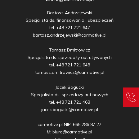
Bartosz Andrzejewski

Specjalista ds. finansowania i ubezpieczeń

tel. +48 721 721 647

bartosz.andrzejewski@carmotive.pl

Tomasz Dmitrowicz

Specjalista ds. sprzedaży aut używanych

tel. +48 721 721 648

tomasz.dmitrowicz@carmotive.pl

Jacek Bogucki

Specjalista ds. sprzedaży aut nowych

tel. +48 721 721 468

jacek.bogucki@carmotive.pl

carmotive.pl NIP: 665 286 87 27

M: biuro@carmotive.pl
