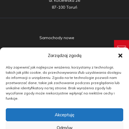
ul. Kociewska 26

87-100 Toruń
Samochody nowe
Samochody używane
Zarządzaj zgodą
Auta w leasingu
Aby zapewnić jak najlepsze wrażenia, korzystamy z technologii,
Doradztwo
takich jak pliki cookie, do przechowywania i/lub uzyskiwania dostępu
do informacji o urządzeniu. Zgoda na te technologie pozwoli nam
przetwarzać dane, takie jak zachowanie podczas przeglądania lub
Finansowanie
unikalne identyfikatory na tej stronie. Brak wyrażenia zgody lub
wycofanie zgody może niekorzystnie wpłynąć na niektóre cechy i
Kontakt
funkcje.
Blog
Akceptuję
copyright by carmotive.pl 2026©
Odmów