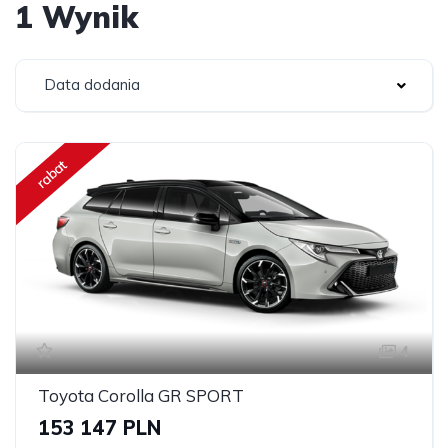
1 Wynik
Data dodania
rabat
4
Toyota Corolla GR SPORT
153 147 PLN