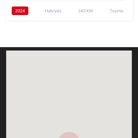
2024
Hybryda
140 KM
Toyota