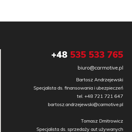
+48
535 533 765
biuro@carmotive.pl
Bartosz Andrzejewski

Specjalista ds. finansowania i ubezpieczeń

tel. +48 721 721 647

bartosz.andrzejewski@carmotive.pl

Tomasz Dmitrowicz

Specjalista ds. sprzedaży aut używanych
