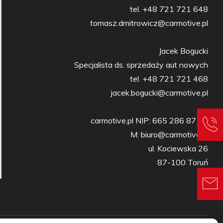
tel. +48 721 721 648

tomasz.dmitrowicz@carmotive.pl

Jacek Bogucki

Specjalista ds. sprzedaży aut nowych

tel. +48 721 721 468

jacek.bogucki@carmotive.pl

carmotive.pl NIP: 665 286 87 27

M: biuro@carmotive.pl

ul. Kociewska 26

87-100 Toruń