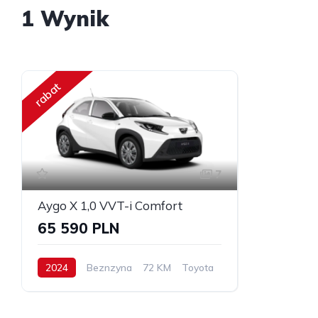
1 Wynik
rabat
7
Aygo X 1,0 VVT-i Comfort
65 590 PLN
2024
Beznzyna
72 KM
Toyota