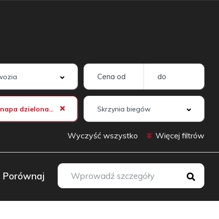
Tylna kanapa dzielona i składana w proporcji 50:50
Wyczyść wszystko
Więcej filtrów
Porównaj