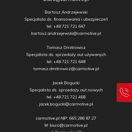
Bartosz Andrzejewski

Specjalista ds. finansowania i ubezpieczeń

tel. +48 721 721 647

bartosz.andrzejewski@carmotive.pl

Tomasz Dmitrowicz

Specjalista ds. sprzedaży aut używanych

tel. +48 721 721 648

tomasz.dmitrowicz@carmotive.pl

Jacek Bogucki

Specjalista ds. sprzedaży aut nowych

tel. +48 721 721 468

jacek.bogucki@carmotive.pl

carmotive.pl NIP: 665 286 87 27

M: biuro@carmotive.pl
