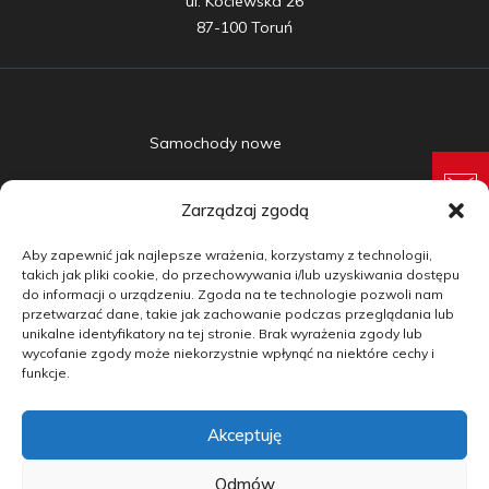
ul. Kociewska 26

87-100 Toruń
Samochody nowe
Samochody używane
Zarządzaj zgodą
Auta w leasingu
Aby zapewnić jak najlepsze wrażenia, korzystamy z technologii,
Doradztwo
takich jak pliki cookie, do przechowywania i/lub uzyskiwania dostępu
do informacji o urządzeniu. Zgoda na te technologie pozwoli nam
przetwarzać dane, takie jak zachowanie podczas przeglądania lub
Finansowanie
unikalne identyfikatory na tej stronie. Brak wyrażenia zgody lub
wycofanie zgody może niekorzystnie wpłynąć na niektóre cechy i
Kontakt
funkcje.
Blog
Akceptuję
copyright by carmotive.pl 2026©
Odmów