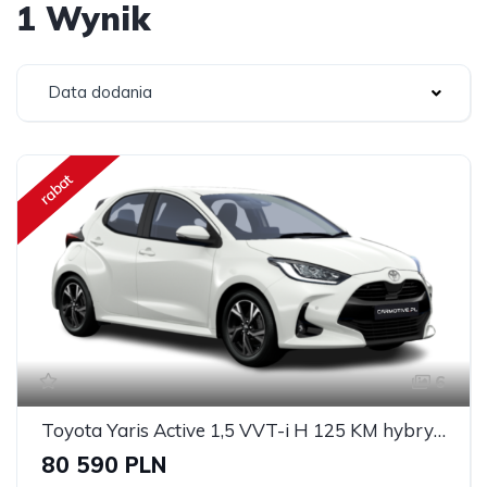
1 Wynik
Data dodania
rabat
6
Toyota Yaris Active 1,5 VVT-i H 125 KM hybryda
80 590 PLN