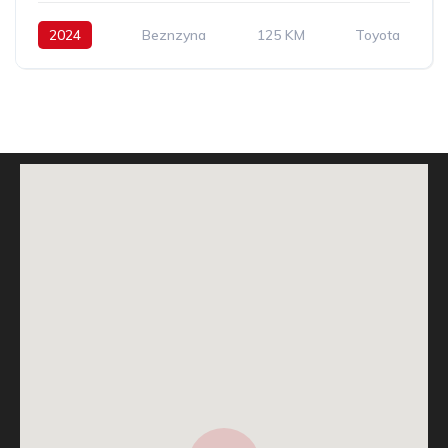
2024
Beznzyna
125 KM
Toyota