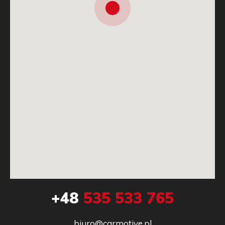
+48
535 533 765
biuro@carmotive.pl