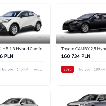
7
Toyota C-HR 1.8 Hybrid Comfort
6 PLN
160 734 PLN
Hybryda
140 KM
Toyota
2025
Hybryda
186 KM