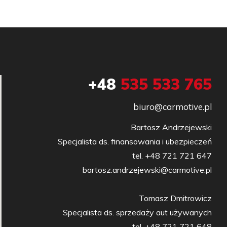
+48
535 533 765
biuro@carmotive.pl
Bartosz Andrzejewski

Specjalista ds. finansowania i ubezpieczeń

tel. +48 721 721 647

bartosz.andrzejewski@carmotive.pl

Tomasz Dmitrowicz

Specjalista ds. sprzedaży aut używanych

tel. +48 721 721 648
