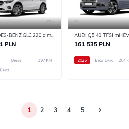
4
MERCEDES-BENZ GLC 220 d mHEV 4-Matic AMG Line
1 PLN
161 535 PLN
Diesel
197 KM
2025
Beznzyna
204 
-Benz
1
2
3
4
5