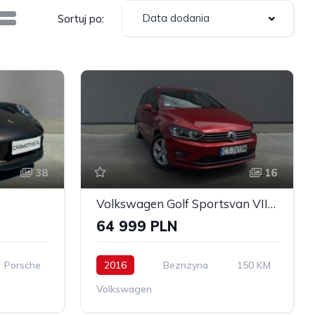
Data dodania
Sortuj po:
38
16
Volkswagen Golf Sportsvan VII SV 1.4 TSI BMT Highline DSG
64 999 PLN
Porsche
2016
Beznzyna
150 KM
Volkswagen