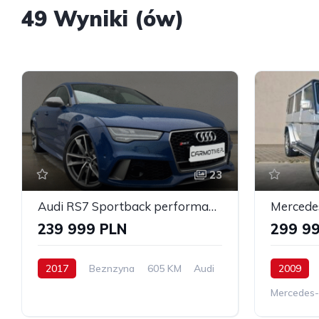
49 Wyniki (ów)
23
Audi RS7 Sportback performance
239 999 PLN
299 9
2017
Beznzyna
605 KM
Audi
2009
Mercedes