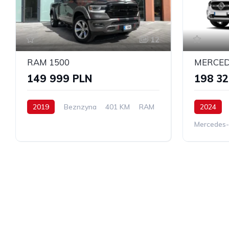
12
RAM 1500
149 999 PLN
198 32
2019
Beznzyna
401 KM
RAM
2024
Mercedes