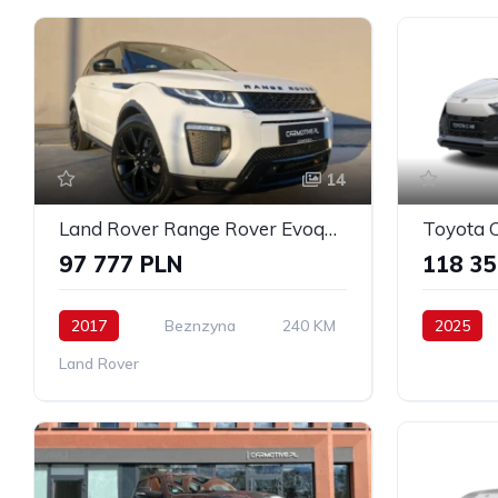
14
Land Rover Range Rover Evoque 2.0Si4 SE Dynamic
97 777 PLN
118 35
2017
Beznzyna
240 KM
2025
Land Rover