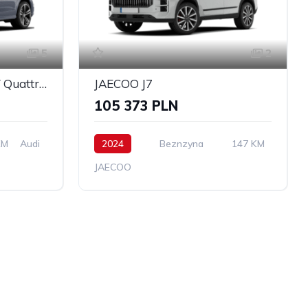
5
2
AUDI Q5 40 TFSI mHEV Quattro S Line S tronic
JAECOO J7
105 373 PLN
KM
Audi
2024
Beznzyna
147 KM
JAECOO