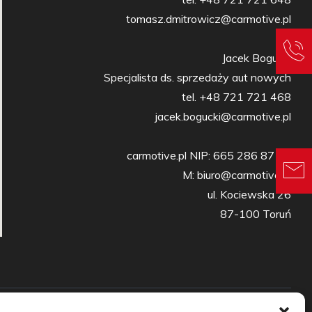
tomasz.dmitrowicz@carmotive.pl

Jacek Bogucki

Specjalista ds. sprzedaży aut nowych

tel. +48 721 721 468

jacek.bogucki@carmotive.pl

carmotive.pl NIP: 665 286 87 27

M: biuro@carmotive.pl

ul. Kociewska 26

87-100 Toruń