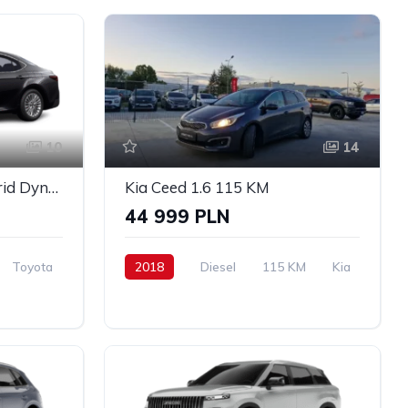
10
14
Toyota CAMRY 2,5 Hybrid Dynamic Force Comfort
Kia Ceed 1.6 115 KM
44 999 PLN
Toyota
2018
Diesel
115 KM
Kia