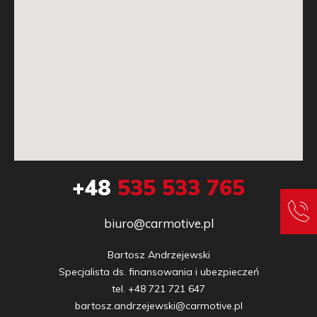
+48
535 533 765
biuro@carmotive.pl
Bartosz Andrzejewski

Specjalista ds. finansowania i ubezpieczeń

tel. +48 721 721 647

bartosz.andrzejewski@carmotive.pl
