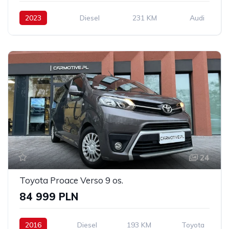
2023
Diesel
231 KM
Audi
24
Toyota Proace Verso 9 os.
84 999 PLN
2016
Diesel
193 KM
Toyota