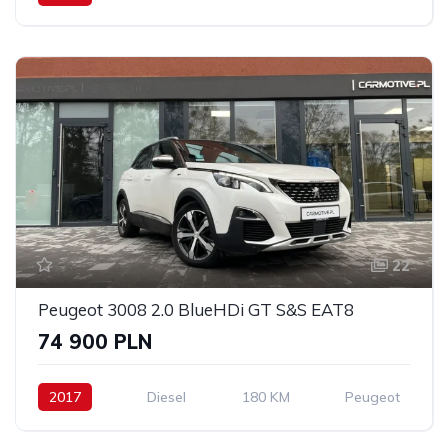
22
Peugeot 3008 2.0 BlueHDi GT S&S EAT8
74 900 PLN
2017
Diesel
180 KM
Peugeot