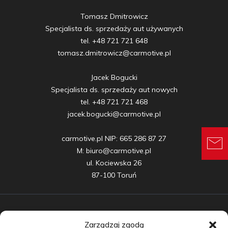
Tomasz Dmitrowicz

Specjalista ds. sprzedaży aut używanych

tel. +48 721 721 648

tomasz.dmitrowicz@carmotive.pl

Jacek Bogucki

Specjalista ds. sprzedaży aut nowych

tel. +48 721 721 468

jacek.bogucki@carmotive.pl

carmotive.pl NIP: 665 286 87 27

M: biuro@carmotive.pl

ul. Kociewska 26

87-100 Toruń
Zarządzaj zgodą